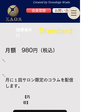
Created by Terushige Wada
会員登録
お問い合わせ
​指導者向
​Standard
け
月額 980
円（税込
）
月に１回サロン限定のコラムを配信
します。
【内
容】